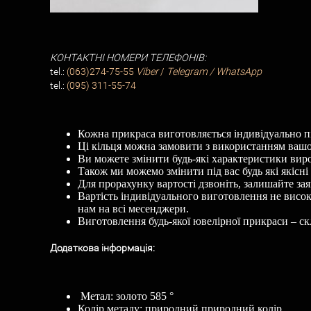
КОНТАКТНІ НОМЕРИ ТЕЛЕФОНІВ:
tel.:
(063)274-75-55
Viber
/
Telegram / WhatsApp
tel.:
(095) 311-55-74
Кожна прикраса виготовляється індивідуально пі
Ці кільця можна замовити з використанням вашог
Ви можете змінити будь-які характеристики вироб
Також ми можемо змінити під вас будь які якісн
Для прорахунку вартості дзвоніть, залишайте зая
Вартість індивідуального виготовлення не висок
нам на всі месенджери.
Виготовлення будь-якої ювелірної прикраси – ск
Додаткова
і
нформац
і
я
:
Метал: золото 585 °
Колір металу: природний природний колір