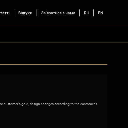
татті
Відгуки
Зв’язатися з нами
RU
EN
he customer's gold, design changes according to the customer's