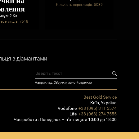
учки на
Кількість переглядів: 5039
овлення
Кільк
икул: 2-Кз
переглядів: 7518
льця з діамантами
Наприклад:
Обручки, золоті сережки
Best Gold Service
Київ
,
Україна
Vodafone
+38 (095) 311 5574
Life
+38 (063) 274 7555
Час роботи :
Понеділок – п'ятниця: з 10:00 до 18:00