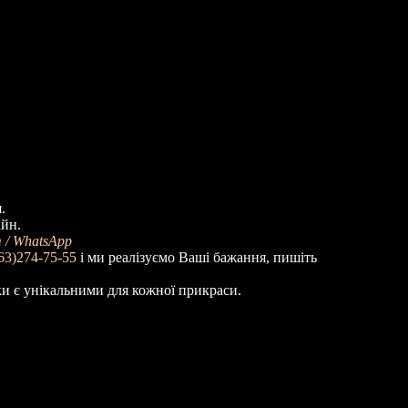
.
айн.
 / WhatsApp
63)274-75-55
і ми реалізуємо Ваші бажання, пишіть
ки є унікальними для кожної прикраси.