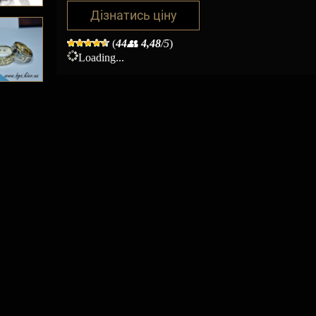
Дізнатись ціну
(
44
👥
4,48
/5
)
Loading...