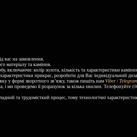
д вас на замовлення.
о матеріалу та каміння.
у, включаючи: колір золота, кількість та характеристики каміння
і характеристики прикрас, розробити для Вас індивідуальний диз
вку у формі зворотного зв’язку, також пишіть нам
Viber
/
Telegram
а, і ми проведемо її розрахунок за кілька хвилин. Телефонуйте
(0
ладний та трудомісткий процес, тому технологічні характеристи