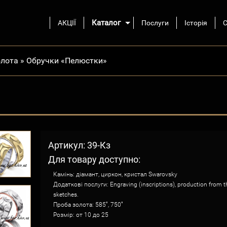
Каталог
АКЦІЇ
Послуги
Історія
С
олота
»
Обручки «Пелюстки»
Артикул: 39-Кз
Для товару доступно:
Камінь: діамант, циркон, кристал Swarovsky
Додаткові послуги: Engraving (inscriptions), production from t
sketches.
Проба золота: 585˚, 750˚
Розмір: от 10 до 25