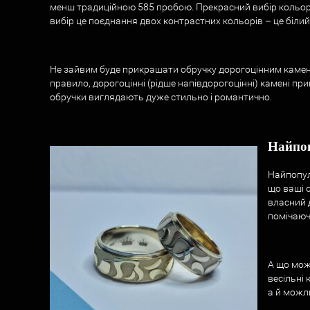
менш традиційною 585 пробою. Прекрасний вибір кольорі
вибір це поєднання двох контрастних кольорів – це біли
Не зайвим буде прикрашати обручку дорогоцінним каменем
правило, дорогоцінні (рідше напівдорогоцінні) камені пр
обручки виглядають дуже стильно і романтично.
Найпоп
Найпопуля
що ваші 
власний д
помічаюч
А що мож
весільні 
а й можл