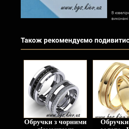
В ювелірн
виконані
Також рекомендуємо подивити
Обручки з чорними
Обручки