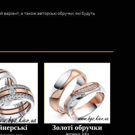
й варіант, а також авторські обручки, які будуть
йнерські
Золоті обручки
Обр
Артикул: 3-Кз