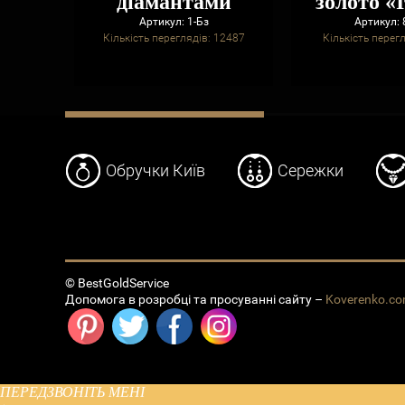
діамантами
золото «
Артикул: 1-Бз
Артикул: 
Кількість переглядів: 12487
Кількість перег
Обручки Київ
Сережки
© BestGoldService
Допомога в розробці та просуванні сайту –
Koverenko.c
ПЕРЕДЗВОНІТЬ МЕНІ