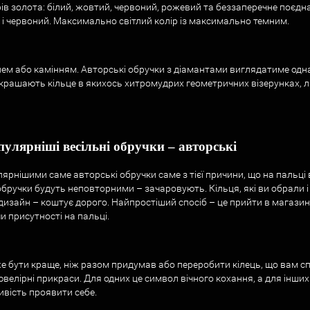
в золота: білий, жовтий, червоний, рожевий та беззаперечне поєдн
й і червоний. Максимально світлий колір із максимально темним.
 або камінням. Авторські обручки з діамантами виглядатиме однаков
икрашають кільце в якихось хитромудрих геометричних візерунках, л
улярніші весільні обручки – авторські
рнішими саме авторські обручки саме з тієї причини, що на пальці ви
обручки будуть неповторними – зачаровують. Кільця, які ви обрали 
изайн – коштує дорого. Найпростіший спосіб – це прийти в магазин, 
и присутності на пальці.
е бути краще, ніж разом придумав або переробити кілець, що вам спо
ювелірні прикраси. Для одних це символ вічного кохання, а для інших 
ивість проявити себе.