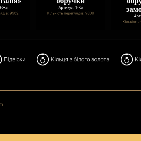
Італія»
обручки
обр
зам
8-Жз
Артикул: 1-Кз
лядів: 9562
Кількість переглядів: 9800
Арт
Кількість 
Підвіски
Кільця з білого золота
Кі
om