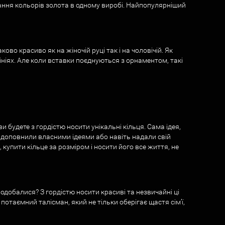
ання кольорів золота в одному виробі. Найпопулярніший
о красиво як на жіночій руці так і на чоловічій. Як
ініях. Але коли вставки поєднуються з орнаментом, такі
 будете з гордістю носити унікальні кільця. Сама ідея,
і доповнили власними ідеями або навіть надали свій
купити кільце за розміром і носити його все життя, не
добалися? З гордістю носити красиві та незвичайні ці
потаємний талісман, який не тільки оберігає щастя сім’ї,