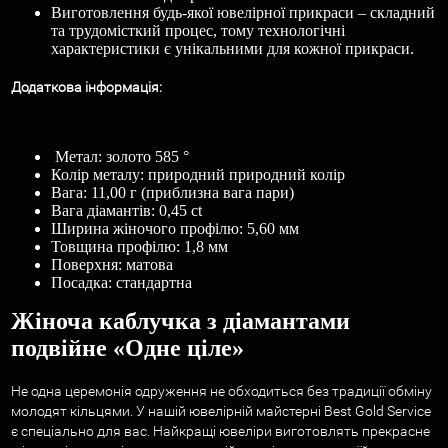
Виготовлення будь-якої ювелірної прикраси – складний
та трудомісткий процес, тому технологічні
характеристики є унікальними для кожної прикраси.
Додаткова
і
нформац
і
я
:
Метал: золото 585 °
Колір металу: природний природний колір
Вага: 11,00 г (приблизна вага пари)
Вага діамантів: 0,45 ct
Ширина жіночого профілю: 5,60 мм
Товщина профілю: 1,8 мм
Поверхня: матова
Посадка: стандартна
Жіноча каблучка з діамантами
подвійне «Одне ціле»
Не одна церемонія одруження не обходиться без традиції обміну
молодят кільцями. У нашій ювелірній майстерні Best Gold Service
є спеціально для вас. Найкращі ювеліри виготовлять прекрасне