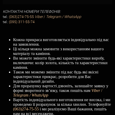
КОНТАКТНІ НОМЕРИ ТЕЛЕФОНІВ:
tel.:
(063)274-75-55
Viber
/
Telegram / WhatsApp
tel.:
(095) 311-55-74
Кожна прикраса виготовляється індивідуально під вас
на замовлення.
Ці кільця можна замовити з використанням вашого
матеріалу та каміння.
Ви можете змінити будь-які характеристики виробу,
включаючи: колір золота, кількість та характеристики
каміння.
Також ми можемо змінити під вас будь які якісні
характеристики прикрас, розробити для Вас
індивідуальний дизайн.
Для прорахунку вартості дзвоніть, залишайте заявку у
формі зворотного зв’язку, також пишіть нам
Viber
/
Telegram / WhatsApp
Вартість індивідуального виготовлення не висока, і ми
проведемо її розрахунок за кілька хвилин. Телефонуйте
(063)274-75-55
і ми реалізуємо Ваші бажання, пишіть
нам на всі месенджери.