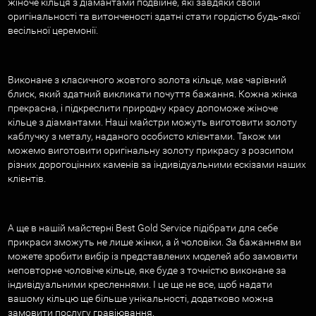
жіноче кільця з діамантами подвійне, які завдяки своїй
оригінальності та витонченості здатні стати гордістю будь-якої
весільної церемонії.
Виконане з класичного жовтого золота кільце, має чарівний
блиск, який здатний викликати почуття бажання. Кожна жінка
прекрасна, і підкреслити природну красу допоможе жіноче
кільце з діамантами. Наші майстри можуть виготовити золоту
каблучку з металу, наданого особисто клієнтами. Також ми
можемо виготовити оригінальну золоту прикрасу з розсипом
різних дорогоцінних каменів за індивідуальними ескізами наших
клієнтів.
А ще в нашій майстерні Best Gold Service підібрати для себе
прикраси зможуть не лише жінки, а й чоловіки. За бажанням ви
можете зробити вибір із представлених моделей або замовити
неповторне чоловіче кільце, яке буде з точністю виконане за
індивідуальними кресленнями. І це ще не все, щоб надати
вашому кільцю ще більше унікальності, додатково можна
замовити послугу гравіювання.