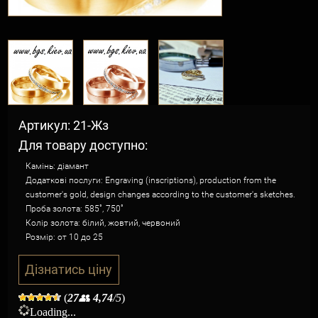
Артикул: 21-Жз
Для товару доступно:
Камінь: діамант
Додаткові послуги: Engraving (inscriptions), production from the
customer's gold, design changes according to the customer's sketches.
Проба золота: 585˚, 750˚
Колір золота: білий, жовтий, червоний
Розмір: от 10 до 25
Дізнатись ціну
(
27
👥
4,74
/5
)
Loading...