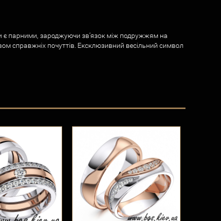
роби є парними, зароджуючи зв’язок між подружжям на
вом справжніх почуттів. Ексклюзивний весільний символ