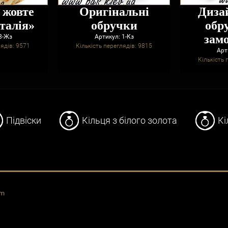
 жовте
Оригінальні
Диза
Італія»
обручки
обр
зам
8-Жз
Артикул: 1-Кз
лядів: 9571
Кількість переглядів: 9815
Арт
Кількість 
Підвіски
Кільця з білого золота
Кі
om