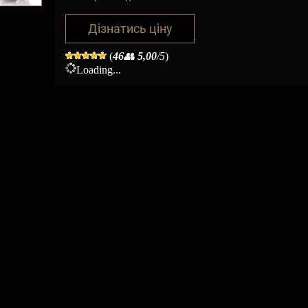
Дізнатись ціну
(
46
👥
5,00
/5
)
Loading...