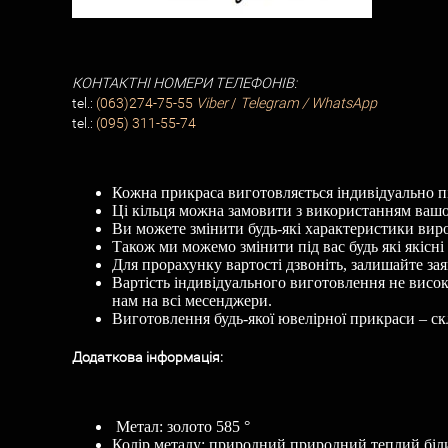
КОНТАКТНІ НОМЕРИ ТЕЛЕФОНІВ:
tel.:
(063)274-75-55
Viber
/
Telegram / WhatsApp
tel.:
(095) 311-55-74
Кожна прикраса виготовляється індивідуально пі
Ці кільця можна замовити з використанням вашог
Ви можете змінити будь-які характеристики вироб
Також ми можемо змінити під вас будь які якісн
Для прорахунку вартості дзвоніть, залишайте зая
Вартість індивідуального виготовлення не висок
нам на всі месенджери.
Виготовлення будь-якої ювелірної прикраси – ск
Додаткова
і
нформац
і
я
:
Метал: золото 585 °
Колір металу: природний природний теплий біл