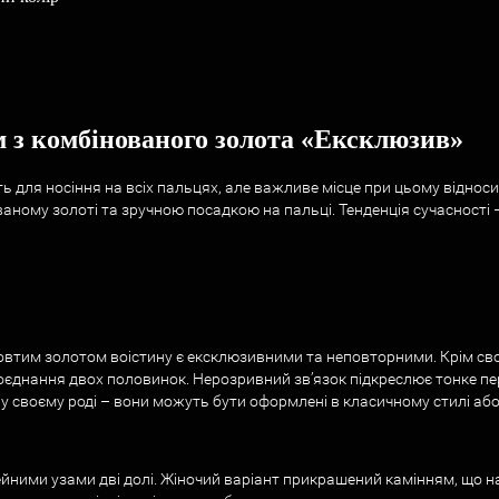
 з комбінованого золота «Ексклюзив»
для носіння на всіх пальцях, але важливе місце при цьому відноситьс
аному золоті та зручною посадкою на пальці. Тенденція сучасності –
жовтим золотом воістину є ексклюзивними та неповторними. Крім сво
оєднання двох половинок. Нерозривний зв’язок підкреслює тонке пе
и у своєму роді – вони можуть бути оформлені в класичному стилі а
мейними узами дві долі. Жіночий варіант прикрашений камінням, що 