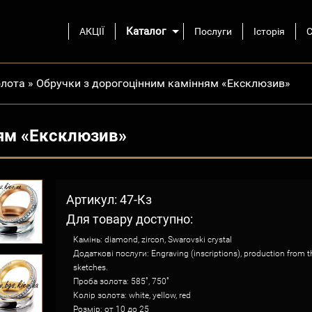
Каталог
АКЦІЇ
Послуги
Історія
С
олота
»
Обручки з дорогоцінним камінням «Ексклюзив»
ням «Ексклюзив»
Артикул: 47-Кз
Для товару доступно:
Камінь: diamond, zircon, Swarovski crystal
Додаткові послуги: Engraving (inscriptions), production from t
sketches.
Проба золота: 585˚, 750˚
Колір золота: white, yellow, red
Розмір: от 10 до 25