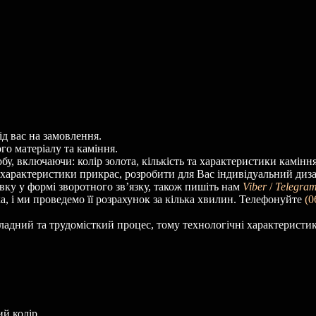
д вас на замовлення.
о матеріалу та каміння.
у, включаючи: колір золота, кількість та характеристики каміння
і характеристики прикрас, розробити для Вас індивідуальний диз
вку у формі зворотного зв’язку, також пишіть нам
Viber
/
Telegram
а, і ми проведемо її розрахунок за кілька хвилин. Телефонуйте
(0
ладний та трудомісткий процес, тому технологічні характеристи
ий колір