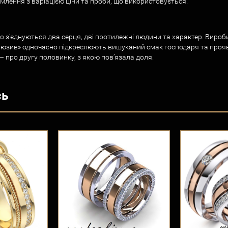
млення з варіацією ціни та проби, що використовується.
адійно з’єднуються два серця, дві протилежні людини та характер. Ви
склюзив» одночасно підкреслюють вишуканий смак господаря та проя
 про другу половинку, з якою пов’язала доля.
сь