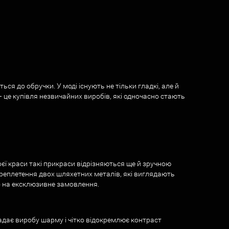
я до обручки. У моді існують не тільки гладкі, але й
 це купівля незвичайних виробів, які одночасно стають
єї краси такі прикраси відрізняються ще й зручною
реплетення двох шляхетних металів, які виглядають
бо на ексклюзивне замовлення.
надає виробу шарму і чітко відокремлює контраст