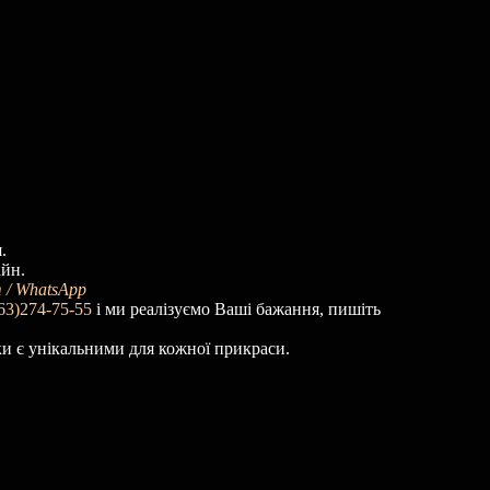
.
айн.
 / WhatsApp
63)274-75-55
і ми реалізуємо Ваші бажання, пишіть
ки є унікальними для кожної прикраси.