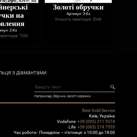
йнерські
Золоті обручки
Обр
учки на
Артикул: 3-Кз
Кількість переглядів: 5048
овлення
Кільк
икул: 2-Кз
переглядів: 7526
льця з діамантами
Наприклад:
Обручки, золоті сережки
Best Gold Service
Київ
,
Україна
Vodafone
+38 (095) 311 5574
Life
+38 (063) 274 7555
Час роботи :
Понеділок – п'ятниця: з 10:00 до 18:00