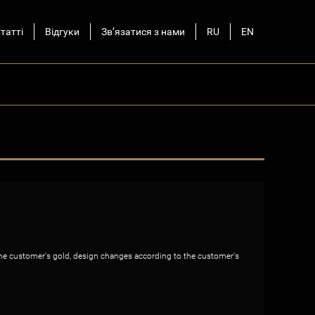
татті
Відгуки
Зв’язатися з нами
RU
EN
he customer's gold, design changes according to the customer's