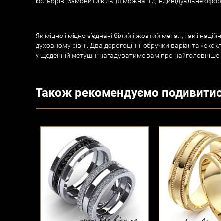
кольорів. Замовити кільця можна під індивідуальне офор
Як міцно і міцно з’єднані білий і жовтий метал, так і н
духовному рівні. Два дорогоцінні обручки варіанта «ек
у щоденній метушні нагадуватиме вам про найголовніше –
Також рекомендуємо подивити