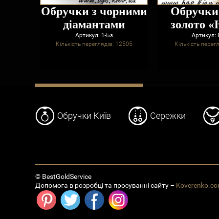
Обручки з чорними
Обручки
діамантами
золото «
Артикул: 1-Бз
Артикул: 
Кількість переглядів: 12505
Кількість перег
Обручки Київ
Сережки
© BestGoldService
Допомога в розробці та просуванні сайту –
Koverenko.c