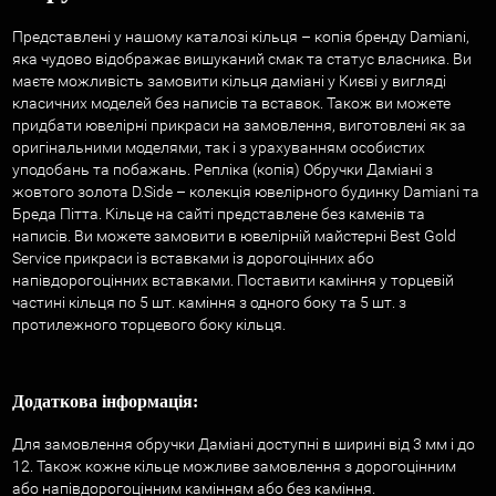
Представлені у нашому каталозі кільця – копія бренду Damiani,
яка чудово відображає вишуканий смак та статус власника. Ви
маєте можливість замовити кільця даміані у Києві у вигляді
класичних моделей без написів та вставок. Також ви можете
придбати ювелірні прикраси на замовлення, виготовлені як за
оригінальними моделями, так і з урахуванням особистих
уподобань та побажань. Репліка (копія) Обручки Даміані з
жовтого золота D.Side – колекція ювелірного будинку Damiani та
Бреда Пітта. Кільце на сайті представлене без каменів та
написів. Ви можете замовити в ювелірній майстерні Best Gold
Service прикраси із вставками із дорогоцінних або
напівдорогоцінних вставками. Поставити каміння у торцевій
частині кільця по 5 шт. каміння з одного боку та 5 шт. з
протилежного торцевого боку кільця.
Додаткова інформація:
Для замовлення обручки Даміані доступні в ширині від 3 мм і до
12. Також кожне кільце можливе замовлення з дорогоцінним
або напівдорогоцінним камінням або без каміння.