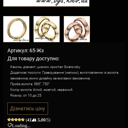
Артикул: 65-Жз
Для товару доступно:
Камінь: діамант, циркон, кристал Swarovsky
Додаткові послуги: Гравірування (написи), виготовлення із золота
замовника, зміни дизайну за ескізами замовника.
Проба золота: 585˚, 750˚
Колір золота: білий, жовтий, червоний
Розмір: от 10 до 25
Дізнатись ціну
(
41
👥
5,00
/5
)
Loading...