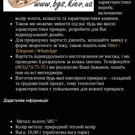
характеристики
виробу,
включаючи:
колір золота, кількість та характеристики каміння.
Також ми можемо змінити під вас будь які якісні
характеристики прикрас, розробити для Вас
індивідуальний дизайн.
Для прорахунку вартості дзвоніть, залишайте заявку у
формі зворотного зв’язку, також пишіть нам
Viber
/
Telegram / WhatsApp
Вартість індивідуального виготовлення не висока, і ми
проведемо її розрахунок за кілька хвилин. Телефонуйте
(063)274-75-55
і ми реалізуємо Ваші бажання, пишіть
нам на всі месенджери.
Виготовлення будь-якої ювелірної прикраси – складний
та трудомісткий процес, тому технологічні
характеристики є унікальними для кожної прикраси.
Додаткова
і
нформац
і
я
:
Метал: золото 585 °
Колір металу: природний теплий колір
Вага: 10,00 г (приблизна вага пари)