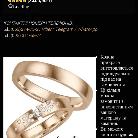
(
3
👥
5,00
/5
)
Loading...
КОНТАКТНІ НОМЕРИ ТЕЛЕФОНІВ:
tel.:
(063)274-75-55
Viber
/
Telegram / WhatsApp
tel.:
(095) 311-55-74
Кожна
прикраса
виготовляється
індивідуально
під вас на
замовлення.
Ці кільця
можна
замовити з
використанням
вашого
матеріалу та
каміння.
Ви можете
змінити будь-які