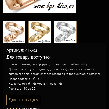
Артикул: 41-Жз
Для товару доступно:
Камінь: діамант, сапфір, рубін, циркон, кристал Swarovsky
Додаткові послуги: Engraving (inscriptions), production from the
customer's gold, design changes according to the customer's sketches.
Проба золота: 585˚, 750˚
Колір золота: білий, жовтий, червоний
Розмір: от 10 до 25
Дізнатись ціну