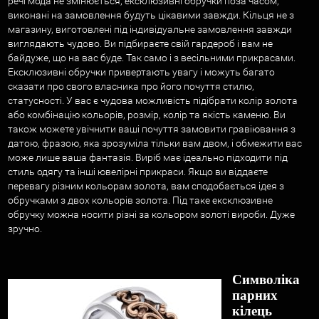
речі мода не змінюється, ексклюзивні обручки поза часом,
виконані на замовлення будуть цікавими завжди. Кільця не з
магазину, виготовлені під індивідуальне замовлення завжди
виглядають чудово. Ви підбираєте свій гардероб і вам не
байдуже, що на вас буде. Так само і з весільними прикрасами.
Ексклюзивні обручки привертають увагу і можуть багато
сказати про свого власника про його почуття стилю,
статусності. У вас є чудова можливість підібрати колір золота
або комбінацію кольорів, розмір, колір та якість каменю. Ви
також можете увічнити ваші почуття замовити гравіювання з
датою, фразою, яка зрозуміла тільки вам двом, і обмежити вас
може лише ваша фантазія. Виріб має ідеально підходити під
стиль одягу та інші ювелірні прикраси. Якщо ви віддаєте
перевагу різним кольорам золота, вам сподобається ідея з
обручками з двох кольорів золота. Під таке ексклюзивне
обручку можна носити різні за кольором золоті вироби. Дуже
зручно.
Символіка
парних
кілець