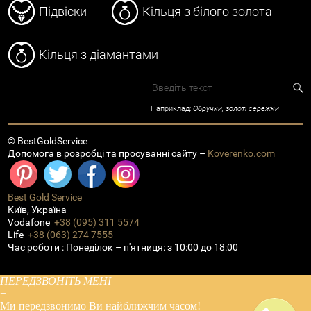
Підвіски
Кільця з білого золота
Кільця з діамантами
Наприклад:
Обручки, золоті сережки
© BestGoldService
Допомога в розробці та просуванні сайту –
Koverenko.com
Best Gold Service
Київ
,
Україна
Vodafone
+38 (095) 311 5574
Life
+38 (063) 274 7555
Час роботи :
Понеділок – п'ятниця: з 10:00 до 18:00
ПЕРЕДЗВОНІТЬ МЕНІ
+
Ми передзвонимо
Ви
найближчим часом!