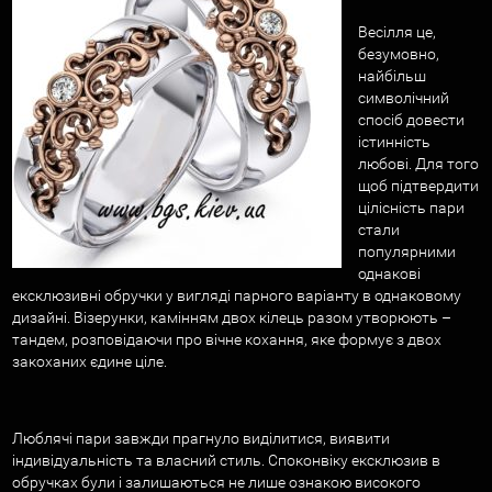
Весілля це,
безумовно,
найбільш
символічний
спосіб довести
істинність
любові. Для того
щоб підтвердити
цілісність пари
стали
популярними
однакові
ексклюзивні обручки у вигляді парного варіанту в однаковому
дизайні. Візерунки, камінням двох кілець разом утворюють –
тандем, розповідаючи про вічне кохання, яке формує з двох
закоханих єдине ціле.
Люблячі пари завжди прагнуло виділитися, виявити
індивідуальність та власний стиль. Споконвіку ексклюзив в
обручках були і залишаються не лише ознакою високого