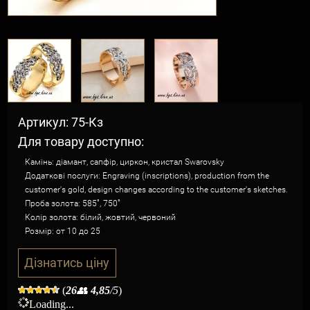
Артикул: 75-Кз
Для товару доступно:
Камінь: діамант, сапфір, циркон, кристал Swarovsky
Додаткові послуги: Engraving (inscriptions), production from the
customer's gold, design changes according to the customer's sketches.
Проба золота: 585˚, 750˚
Колір золота: білий, жовтий, червоний
Розмір: от 10 до 25
Дізнатись ціну
(
26
👥
4,85
/5
)
Loading...