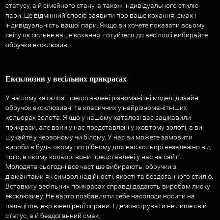
статусу, а й сімейного стану, а також індивідуального стилю
пари. Це відмінний спосіб заявити про ваше кохання, смак і
індивідуальність вашої пари. Якщо ви хочете показати всьому
світу як сильне ваше кохання: готуйтеся до весілля і вибирайте
обручки ексклюзив.
Ексклюзив у весільних прикрасах
У нашому каталозі представлені різноманітні моделі дизайн
обручок ексклюзивні та класичних у найрізноманітніших
кольорах золота. Якщо у нашому каталозі вас зацікавили
прикраси, але вони у нас представлені у жовтому золоті, а ви
шукайте у червоному чи білому. У нас ви можете замовити
вироби в будь-якому потрібному для вас кольорі незалежно від
того, в якому кольорі вони представлені у нас на сайті.
Молодята сьогодні все частіше вибирають, обручки з
діамантами як символ надійності, якості та бездоганного стилю.
Вставки у весільних прикрасах справді додають виробам лиску
ексклюзиву. Не варто позбавляти себе насолоди носити на
пальці шедевр ювелірної справи. І демонструвати не лише свій
статус, а й бездоганний смак.