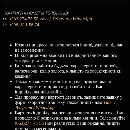
КОНТАКТНІ НОМЕРИ ТЕЛЕФОНІВ:
tel.:
(063)274-75-55
Viber
/
Telegram / WhatsApp
tel.:
(095) 311-55-74
Кожна прикраса виготовляється індивідуально під вас
на замовлення.
Ці кільця можна замовити з використанням вашого
матеріалу та каміння.
Ви можете змінити будь-які характеристики виробу,
включаючи: колір золота, кількість та характеристики
каміння.
Також ми можемо змінити під вас будь які якісні
характеристики прикрас, розробити для Вас
індивідуальний дизайн.
Для прорахунку вартості дзвоніть, залишайте заявку у
формі зворотного зв’язку, також пишіть нам
Viber
/
Telegram / WhatsApp
Вартість індивідуального виготовлення не висока, і ми
проведемо її розрахунок за кілька хвилин. Телефонуйте
(063)274-75-55
і ми реалізуємо Ваші бажання, пишіть
нам на всі месенджери.