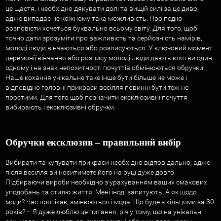
це щастя, і необхідно дякувати долі та вищій силі за це диво,
адже випадає не кожному така можливість. Про подію
розповісти хочеться буквально всьому світу. Для того, щоб
точно дати зрозуміти про важливість та серйозність намірів,
молоді люди вінчаються або розписуються. У ключовий момент
церемонії вінчання або розпису молоді люди дають клятви один
одному і на знак непохитності почуттів обмінюються обручки.
Наше кохання унікальне таке інше бути більше не може і
відповідно головні прикраси весілля повинні бути теж не
простими. Для того щоб позначити ексклюзивні почуття
вибирають і ексклюзивні обручки.
Обручки ексклюзив – правильний вибір
Вибирати та купувати прикраси необхідно відповідально, адже
після весілля ви носитимете його на руці дуже довго.
Підбираючи вироби необхідно з урахуванням ваших смакових
уподобань та стилю життя. Мені іноді запитують: А як щодо
моди? Час протікає, змінюються і мода. Що буде з кільцями за 30
років? – Я дуже люблю це питання, річ у тому, що на унікальні