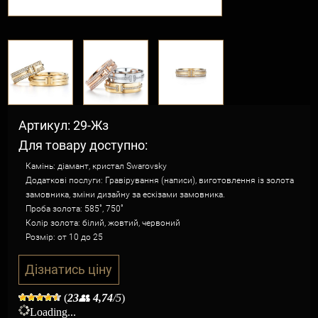
Артикул: 29-Жз
Для товару доступно:
Камінь: діамант, кристал Swarovsky
Додаткові послуги: Гравірування (написи), виготовлення із золота
замовника, зміни дизайну за ескізами замовника.
Проба золота: 585˚, 750˚
Колір золота: білий, жовтий, червоний
Розмір: от 10 до 25
Дізнатись ціну
(
23
👥
4,74
/5
)
Loading...