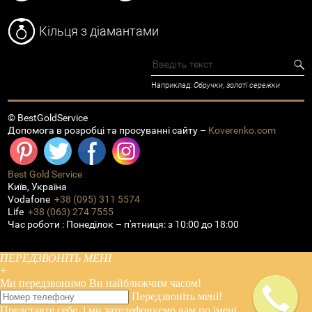
Кільця з діамантами
Наприклад:
Обручки, золоті сережки
© BestGoldService
Допомога в розробці та просуванні сайту –
Koverenko.com
Best Gold Service
Київ
,
Україна
Vodafone
+38 (095) 311 5574
Life
+38 (063) 274 7555
Час роботи :
Понеділок – п'ятниця: з 10:00 до 18:00
ПЕРЕДЗВОНІТЬ МЕНІ
+
Ми передзвонимо
Ви
найближчим часом!
Передзвоніть мені!
Представте себе, і ми зателефонуємо вам по імені