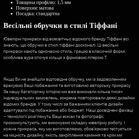
Товщина профілю: 1,5 мм
Поверхня: матова
Посадка: стандартна
Весільні обручки в стилі Тіффані
Ювелірні прикраси від всесвітньо відомого бренду Тіффані всі
знають, що обручки в стилі тіффані досконалі. Ці весільні
прикраси мають одночасно стиль, грацію в класичній формі.
особлива аура оточує кільця з фірмовою літерою Т.
Якщо Ви не знайшли відповідне обручку, ми із задоволенням
врахуємо Ваші побажання та виготовимо авторську прикрасу.
За нашу багаторічну історію ми вже виконали кілька тисяч
індивідуальних замовлень, зокрема повторювали деякі дизайни
відомих брендів. У тому числі за бажанням клієнтів дизайн
адаптували під побажання або бюджет. Наші досвідчені фахівці
– технології розглянуть Ваші ескізи та фотографії,
проконсультують, ми виконуємо складну ювелірну роботу. І
кожна прикраса, яку ми виготовляємо, обов’язково тестується
на міцність дизайну, якість закріплення каміння та крім ми