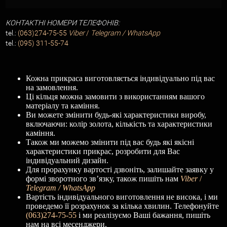
КОНТАКТНІ НОМЕРИ ТЕЛЕФОНІВ:
tel.:
(063)274-75-55
Viber
/
Telegram / WhatsApp
tel.:
(095) 311-55-74
Кожна прикраса виготовляється індивідуально під вас
на замовлення.
Ці кільця можна замовити з використанням вашого
матеріалу та каміння.
Ви можете змінити будь-які характеристики виробу,
включаючи: колір золота, кількість та характеристики
каміння.
Також ми можемо змінити під вас будь які якісні
характеристики прикрас, розробити для Вас
індивідуальний дизайн.
Для прорахунку вартості дзвоніть, залишайте заявку у
формі зворотного зв’язку, також пишіть нам
Viber
/
Telegram / WhatsApp
Вартість індивідуального виготовлення не висока, і ми
проведемо її розрахунок за кілька хвилин. Телефонуйте
(063)274-75-55
і ми реалізуємо Ваші бажання, пишіть
нам на всі месенджери.