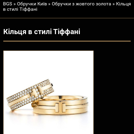
BGS
»
Обручки Київ
»
Обручки з жовтого золота
»
Кільця
в стилі Тіффані
Кільця в стилі Тіффані