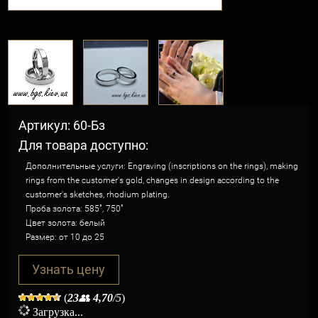
Артикул: 60-Бз
Для товара доступно:
Дополнительные услуги: Engraving (inscriptions on the rings), making
rings from the customer's gold, changes in design according to the
customer's sketches, rhodium plating.
Проба золота: 585˚, 750˚
Цвет золота: белый
Размер: от 10 до 25
Узнать цену
(
23
👥
4,70
/5
)
Загрузка...