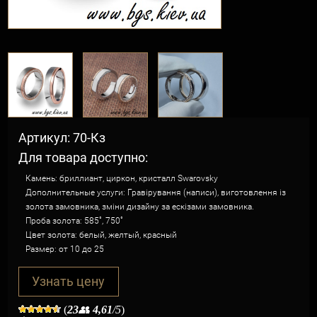
Артикул: 70-Кз
Для товара доступно:
Камень: бриллиант, циркон, кристалл Swarovsky
Дополнительные услуги: Гравірування (написи), виготовлення із
золота замовника, зміни дизайну за ескізами замовника.
Проба золота: 585˚, 750˚
Цвет золота: белый, желтый, красный
Размер: от 10 до 25
Узнать цену
(
23
👥
4,61
/5
)