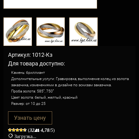
Артикул: 1012-Кз
Для товара доступно:
Камень: бриллиант
Дополнительные услуги: Гравировка, выполнение колец из золота
заказчика, изменениями в дизайне по эскизам заказчика.
Проба золота: 585˚, 750˚
Цвет золота: белый, желтый, красный
Размер: от 10 до 25
Узнать цену
(
32
👥
4,78
/5
)
Загрузка...