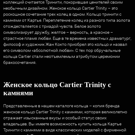
коллекций считается Тринити, покорившая ценителей своим
необычным дизайном. Женское
кольцо Cartier Trinity
– это
роскошное сочетание трех колец в одном. Кольцо тринити с
камнями от Картье. Переплетение колец из разного типа золота
отождествляется с триадой чувств. Белое золото
символизирует дружбу, желтое – верность, а красное –
страстное пламя любви. Еще в те времена известных драматург,
философ и художник Жан Кокто приобрел это кольцо и назвал
его символом «абсолютной любви». С тех пор обручальные
кольца Cartier стали неотъемлемым атрибутом церемонии
бракосочетания.
Женское кольцо Cartier Trinity с
камнями
Представленные в нашем каталоге кольца – копия бренда
женское кольцо Cartier Trinity с камнями, которая великолепно
отражает изысканные вкусы и особый статус своих
владельцев. Вы имеете возможность купить кольца Картье
Тринити с камнями в виде классических моделей с фирменной